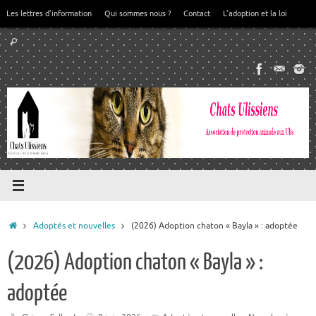
Passer
Les lettres d’information
Qui sommes nous ?
Contact
L’adoption et la loi
au
Recherche
contenu
Rechercher
pour
:
Accueil
Adoptés et nouvelles
(2026) Adoption chaton « Bayla » : adoptée
(2026) Adoption chaton « Bayla » :
adoptée