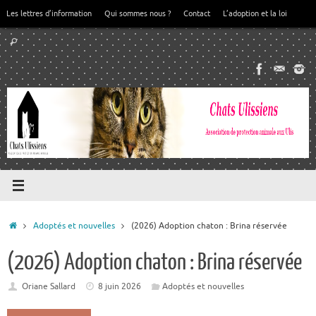
Passer
Les lettres d’information
Qui sommes nous ?
Contact
L’adoption et la loi
au
Recherche
contenu
Rechercher
pour
:
Accueil
Adoptés et nouvelles
(2026) Adoption chaton : Brina réservée
(2026) Adoption chaton : Brina réservée
Oriane Sallard
8 juin 2026
Adoptés et nouvelles