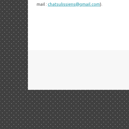
mail :
chatsulissiens@gmail.com
).