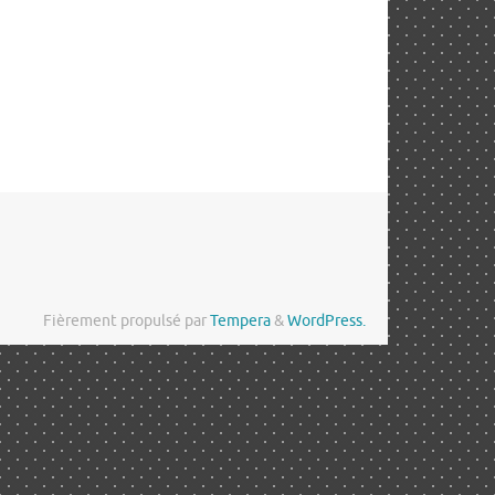
Fièrement propulsé par
Tempera
&
WordPress.