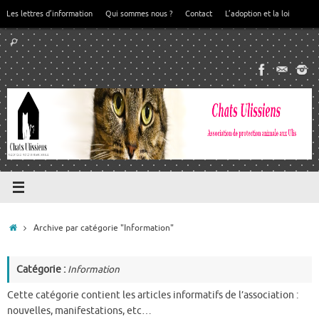
Passer
Les lettres d’information
Qui sommes nous ?
Contact
L’adoption et la loi
au
Recherche
contenu
Rechercher
pour
:
Accueil
Archive par catégorie "Information"
Catégorie :
Information
Cette catégorie contient les articles informatifs de l’association :
nouvelles, manifestations, etc…