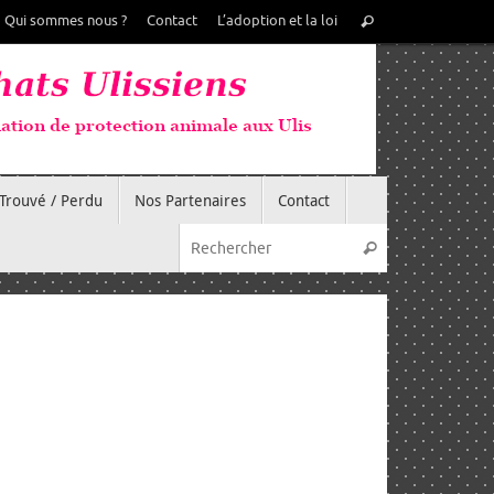
Recherche
Qui sommes nous ?
Contact
L’adoption et la loi
Rechercher
pour
:
Trouvé / Perdu
Nos Partenaires
Contact
Recherche pou
Rechercher