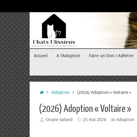
Passer
au
contenu
Passer
Accueil
A l’Adoption
Faire un Don / Adhérer
au
contenu
Accueil
Adoption
(2026) Adoption « Voltaire »
(2026) Adoption « Voltaire »
Oriane Sallard
25 mai 2026
Adoption