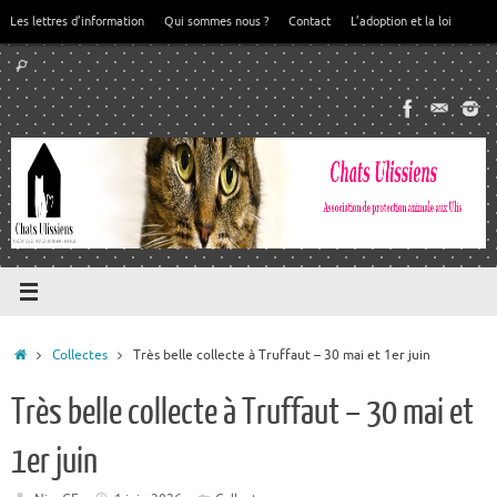
Passer
Les lettres d’information
Qui sommes nous ?
Contact
L’adoption et la loi
au
Recherche
contenu
Rechercher
pour
:
Accueil
Collectes
Très belle collecte à Truffaut – 30 mai et 1er juin
Très belle collecte à Truffaut – 30 mai et
1er juin