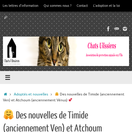
Passer
Les lettres d’information
Qui sommes nous ?
Contact
L’adoption et la loi
au
Recherche
contenu
Rechercher
pour
:
Accueil
Adoptés et nouvelles
Des nouvelles de Timide (anciennement
Ven) et Atchoum (anciennement Vénus)
Des nouvelles de Timide
(anciennement Ven) et Atchoum