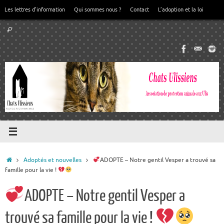
Passer
Les lettres d’information
Qui sommes nous ?
Contact
L’adoption et la loi
au
Recherche
contenu
Rechercher
pour
:
Accueil
Adoptés et nouvelles
ADOPTE – Notre gentil Vesper a trouvé sa
famille pour la vie !
ADOPTE – Notre gentil Vesper a
trouvé sa famille pour la vie !