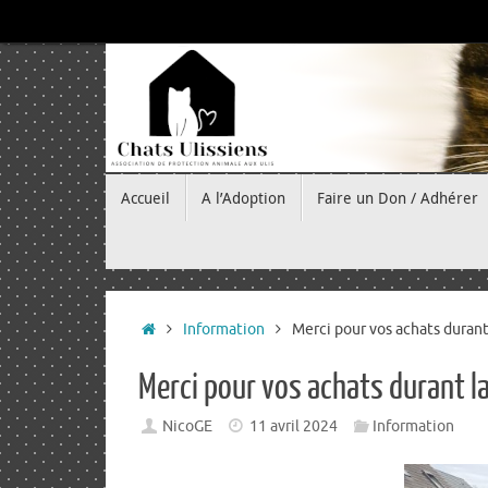
Passer
au
contenu
Passer
Accueil
A l’Adoption
Faire un Don / Adhérer
au
contenu
Accueil
Information
Merci pour vos achats durant 
Merci pour vos achats durant la
NicoGE
11 avril 2024
Information