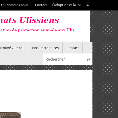
Recherche
Qui sommes nous ?
Contact
L’adoption et la loi
Rechercher
pour
:
Trouvé / Perdu
Nos Partenaires
Contact
Recherche pou
Rechercher