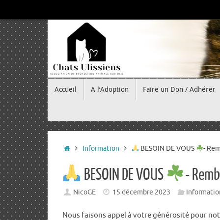
Passer
au
contenu
Passer
Accueil
A l’Adoption
Faire un Don / Adhérer
au
contenu
Accueil
Information
BESOIN DE VOUS
- Rem
BESOIN DE VOUS
- Remb
NicoGE
15 décembre 2023
Informatio
Nous faisons appel à votre générosité pour not