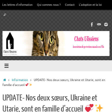
Passer
Les lettres d’information
Qui sommes nous ?
Contact
L’adoption et la loi
au
Recherche
contenu
Rechercher
pour
:
Accueil
Information
UPDATE- Nos deux sœurs, Ukraine et Utarie, sont en
famille d’accueil
UPDATE- Nos deux sœurs, Ukraine et
Utarie, sont en famille d’accueil