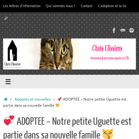
Passer
Les lettres d’information
Qui sommes nous ?
Contact
L’adoption et la loi
au
Recherche
contenu
Rechercher
pour
:
Accueil
Adoptés et nouvelles
ADOPTEE – Notre petite Uguette est
partie dans sa nouvelle famille
ADOPTEE – Notre petite Uguette est
partie dans sa nouvelle famille