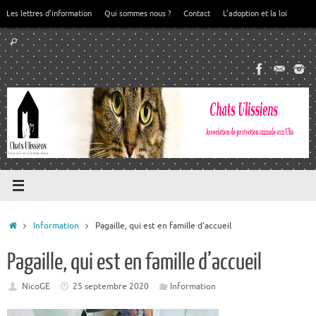
Passer
Les lettres d’information
Qui sommes nous ?
Contact
L’adoption et la loi
au
Recherche
contenu
Rechercher
pour
:
Accueil
Information
Pagaille, qui est en famille d’accueil
Pagaille, qui est en famille d’accueil
NicoGE
25 septembre 2020
Information