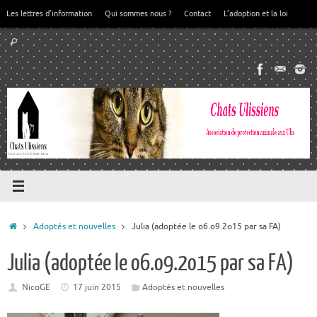
Passer
Les lettres d’information
Qui sommes nous ?
Contact
L’adoption et la loi
au
Recherche
contenu
Rechercher
pour
:
Accueil
Adoptés et nouvelles
Julia (adoptée le o6.o9.2o15 par sa FA)
Julia (adoptée le o6.o9.2o15 par sa FA)
NicoGE
17 juin 2015
Adoptés et nouvelles