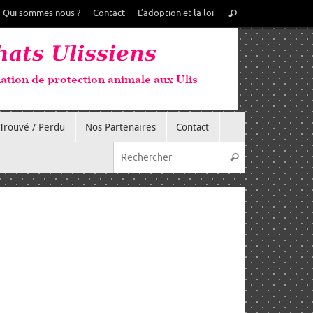
Recherche
Qui sommes nous ?
Contact
L’adoption et la loi
Rechercher
pour
:
Trouvé / Perdu
Nos Partenaires
Contact
Recherche pou
Rechercher