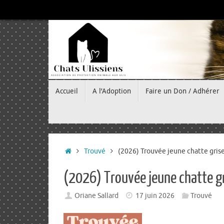
Passer
au
contenu
Passer
Accueil
A l’Adoption
Faire un Don / Adhérer
au
contenu
Accueil
Trouvé
(2026) Trouvée jeune chatte gris
(2026) Trouvée jeune chatte g
Oriane Sallard
17 juin 2026
Trouvé