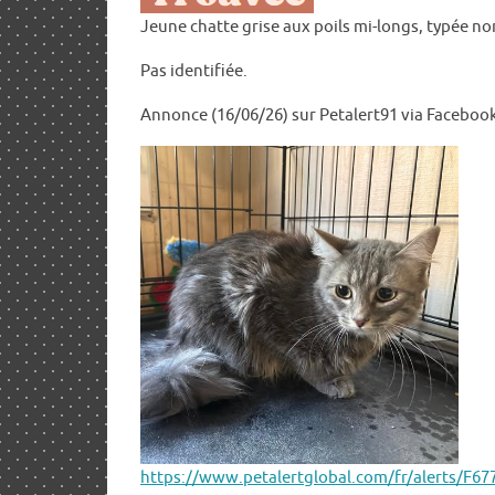
Jeune chatte grise aux poils mi-longs, typée no
Pas identifiée.
Annonce (16/06/26) sur Petalert91 via Faceboo
https://www.petalertglobal.com/fr/alerts/F67