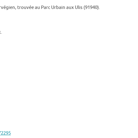
rvégien, trouvée au Parc Urbain aux Ulis (91940).
k.
72295