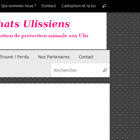
Recherche
Qui sommes nous ?
Contact
L’adoption et la loi
Rechercher
pour
:
Trouvé / Perdu
Nos Partenaires
Contact
Recherche pou
Rechercher