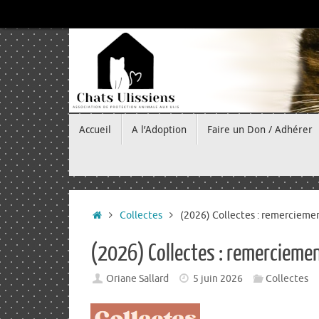
Passer
au
contenu
Passer
Accueil
A l’Adoption
Faire un Don / Adhérer
au
contenu
Accueil
Collectes
(2026) Collectes : remercieme
(2026) Collectes : remercieme
Oriane Sallard
5 juin 2026
Collectes