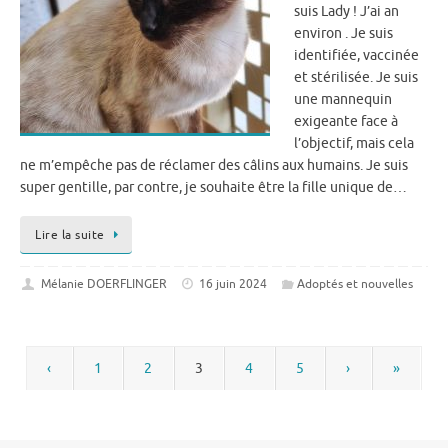
suis Lady ! J’ai an
environ . Je suis
identifiée, vaccinée
et stérilisée. Je suis
une mannequin
exigeante face à
l’objectif, mais cela
ne m’empêche pas de réclamer des câlins aux humains. Je suis
super gentille, par contre, je souhaite être la fille unique de…
Lire la suite
Mélanie DOERFLINGER
16 juin 2024
Adoptés et nouvelles
‹
1
2
3
4
5
›
»