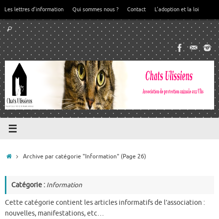
Passer
Les lettres d’information
Qui sommes nous ?
Contact
L’adoption et la loi
au
Recherche
contenu
Rechercher
pour
:
Accueil
Archive par catégorie "Information"
(Page 26)
Catégorie :
Information
Cette catégorie contient les articles informatifs de l’association :
nouvelles, manifestations, etc…