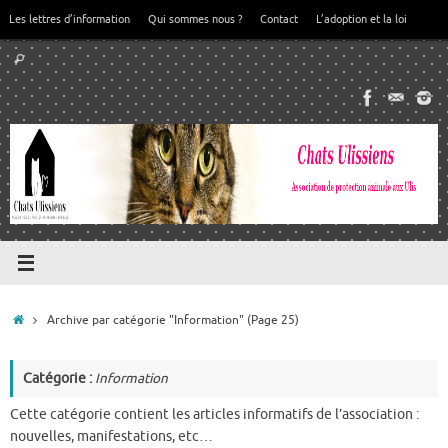
Passer
Les lettres d’information
Qui sommes nous ?
Contact
L’adoption et la loi
au
Recherche
contenu
Rechercher
pour
:
Accueil
Archive par catégorie "Information"
(Page 25)
Catégorie :
Information
Cette catégorie contient les articles informatifs de l’association :
nouvelles, manifestations, etc…